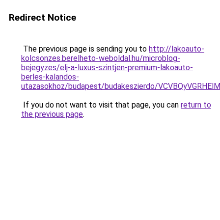
Redirect Notice
The previous page is sending you to
http://lakoauto-
kolcsonzes.berelheto-weboldal.hu/microblog-
bejegyzes/elj-a-luxus-szintjen-premium-lakoauto-
berles-kalandos-
utazasokhoz/budapest/budakeszierdo/VCVBQyVGRH
If you do not want to visit that page, you can
return to
the previous page
.